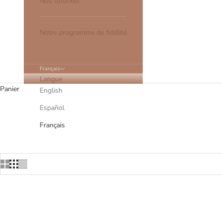
Nos tutoriels
Notre programme de fidélité
Français
Langue
Panier
English
Español
Toutes nos pinces à cheveux sont fabriquées
Français
EN RUPTURE
EN RUPT