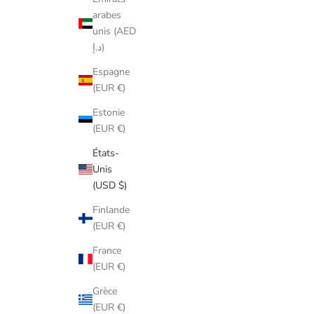
arabes
unis (AED
د.إ)
Espagne
(EUR €)
Estonie
(EUR €)
États-
Unis
(USD $)
Finlande
(EUR €)
France
(EUR €)
Grèce
(EUR €)