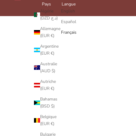
Pays
Langue
Algérie
English
(DZD د.ج)
Español
Allemagne
Français
(EUR €)
Argentine
(EUR €)
Australie
(AUD $)
Autriche
(EUR €)
Bahamas
(BSD $)
Belgique
(EUR €)
Bulgarie