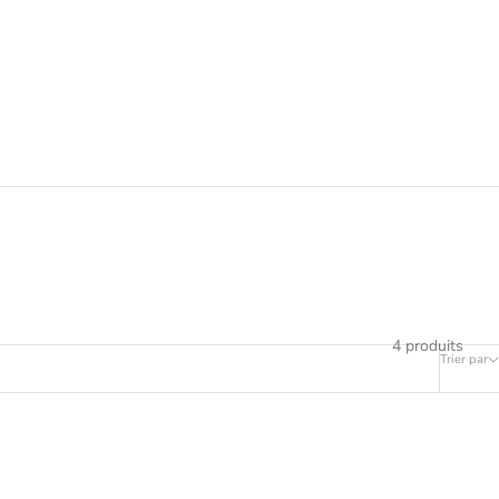
oute douce qui respecte la fibre capillaire.
4 produits
Trier par
EN RUPTURE