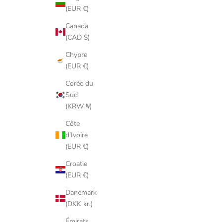
(EUR €)
Canada
(CAD $)
Chypre
(EUR €)
Corée du
Sud
(KRW ₩)
Côte
d’Ivoire
(EUR €)
Croatie
(EUR €)
Danemark
(DKK kr.)
Émirats