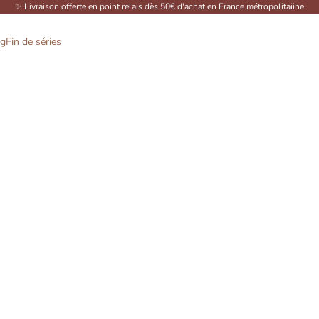
✨ Livraison offerte en point relais dès 50€ d'achat en France métropolitaiine
og
Fin de séries