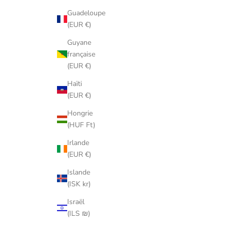
Guadeloupe
(EUR €)
Guyane
française
(EUR €)
Haïti
(EUR €)
Hongrie
(HUF Ft)
Irlande
(EUR €)
Islande
(ISK kr)
Israël
(ILS ₪)