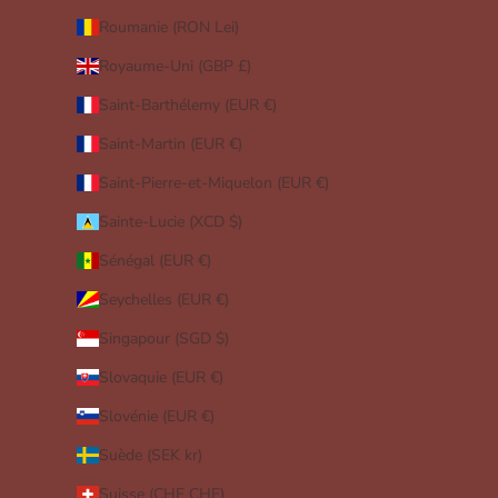
Roumanie (RON Lei)
Royaume-Uni (GBP £)
Saint-Barthélemy (EUR €)
Saint-Martin (EUR €)
Saint-Pierre-et-Miquelon (EUR €)
Sainte-Lucie (XCD $)
Sénégal (EUR €)
Seychelles (EUR €)
Singapour (SGD $)
Slovaquie (EUR €)
Slovénie (EUR €)
Suède (SEK kr)
Suisse (CHF CHF)