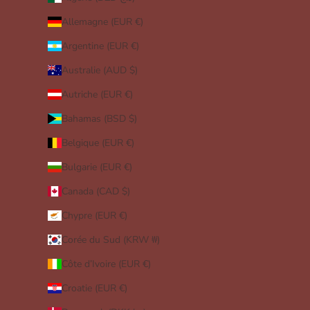
Allemagne (EUR €)
Argentine (EUR €)
Australie (AUD $)
Autriche (EUR €)
Bahamas (BSD $)
Belgique (EUR €)
Bulgarie (EUR €)
Canada (CAD $)
Chypre (EUR €)
Corée du Sud (KRW ₩)
Côte d’Ivoire (EUR €)
Croatie (EUR €)