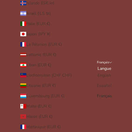
Islande (ISK kr)
Israël (ILS ₪)
Italie (EUR €)
Japon (JPY ¥)
La Réunion (EUR €)
Lettonie (EUR €)
Français
Liban (EUR €)
Langue
Liechtenstein (CHF CHF)
English
Lituanie (EUR €)
Español
Luxembourg (EUR €)
Français
Malte (EUR €)
Maroc (EUR €)
Martinique (EUR €)