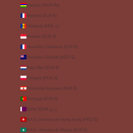
Maurice (MUR ₨)
Mayotte (EUR €)
Moldavie (MDL L)
Monaco (EUR €)
Nouvelle-Calédonie (EUR €)
Nouvelle-Zélande (NZD $)
Pays-Bas (EUR €)
Pologne (PLN zł)
Polynésie française (EUR €)
Portugal (EUR €)
Qatar (QAR ر.ق)
R.A.S. chinoise de Hong Kong (HKD $)
R.A.S. chinoise de Macao (EUR €)