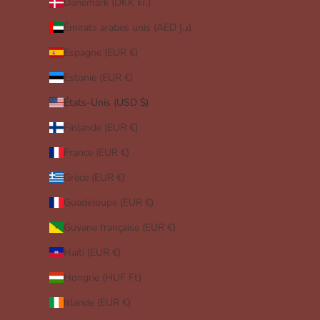
Danemark (DKK kr.)
Émirats arabes unis (AED د.إ)
Espagne (EUR €)
Estonie (EUR €)
États-Unis (USD $)
Finlande (EUR €)
France (EUR €)
Grèce (EUR €)
Guadeloupe (EUR €)
Guyane française (EUR €)
Haïti (EUR €)
Hongrie (HUF Ft)
Irlande (EUR €)