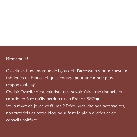
Pince Cléa - noire
Pince Cléa - dorée
( 10 )
( 1 )
Prix de vente
Prix de vente
$18.00
$19.00
Bienvenue !
Ozaelle est une marque de bijoux et d'accessoires pour cheveux
fabriqués en France et qui s'engage pour une mode plus
responsable. 🌿
Choisir Ozaelle c'est valoriser des savoir-faire traditionnels et
contribuer à ce qu'ils perdurent en France. 💙🤍❤️
Vous rêvez de jolies coiffures ? Découvrez vite nos accessoires,
nos tutoriels et notre blog pour faire le plein d'idées et de
conseils coiffure !