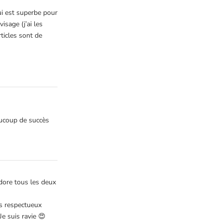
qui est superbe pour
sage (j’ai les
ticles sont de
eaucoup de succès
adore tous les deux
us respectueux
e suis ravie 😍