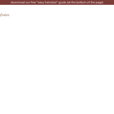
download our free "easy hairstyle" guide (at the bottom of the page)
g
Sales