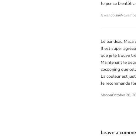
Je pense bientôt cr
Gwendoline
November
Le bandeau Maca e
Il est super agréab
que je le trouve t
Maintenant le deux
cocooning que celu
La couleur est just
Je recommande fo
Manon
October 20, 2
Leave a comme