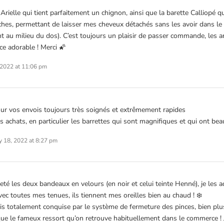
e Arielle qui tient parfaitement un chignon, ainsi que la barette Calliopé 
hes, permettant de laisser mes cheveux détachés sans les avoir dans le vi
nt au milieu du dos). C’est toujours un plaisir de passer commande, les ar
ice adorable ! Merci 🌠
2022 at 11:06 pm
ur vos envois toujours très soignés et extrêmement rapides
es achats, en particulier les barrettes qui sont magnifiques et qui ont b
y 18, 2022 at 8:27 pm
eté les deux bandeaux en velours (en noir et celui teinte Henné), je les 
avec toutes mes tenues, ils tiennent mes oreilles bien au chaud ! ❄️
uis totalement conquise par le système de fermeture des pinces, bien pl
ue le fameux ressort qu’on retrouve habituellement dans le commerce ! J