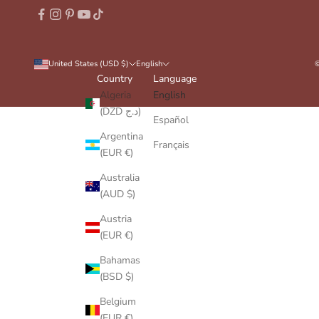
United States (USD $)
English
©
Country
Language
Algeria
English
(DZD د.ج)
Español
Argentina
Français
(EUR €)
Australia
(AUD $)
Austria
(EUR €)
Bahamas
(BSD $)
Belgium
(EUR €)