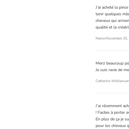
J’ai acheté la pinc
tenir quelques mèc
cheveux qui arrive
qualité et la créatr
Marion
November 25, 
Merci beaucoup po
Je suis ravie de m
Catherine Wilk
Januar
J’ai récemment ach
! Faciles à porter 
En plus de ça je s
pour les cheveux q