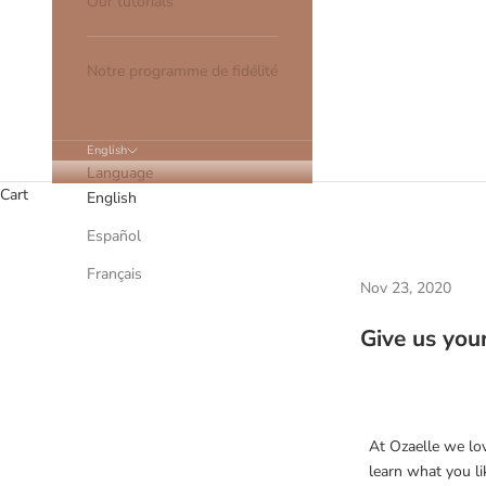
Our tutorials
Notre programme de fidélité
English
Language
Cart
English
Español
Français
Nov 23, 2020
Give us your
At Ozaelle we lo
learn what you l