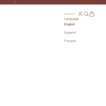
Next
Open account page
Open search
Open cart
English
Language
English
Español
Français