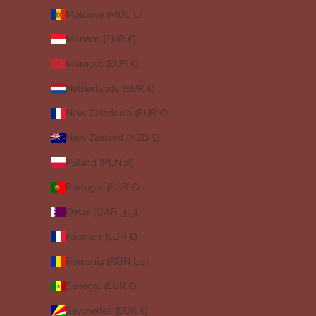
Moldova (MDL L)
Monaco (EUR €)
Morocco (EUR €)
Netherlands (EUR €)
New Caledonia (EUR €)
New Zealand (NZD $)
Poland (PLN zł)
Portugal (EUR €)
Qatar (QAR ر.ق)
Réunion (EUR €)
Romania (RON Lei)
Senegal (EUR €)
Seychelles (EUR €)