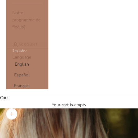
Notre
programme de
fidélité
ACCOUNT
English
Language
English
Español
Français
Cart
Your cart is empty
Zoom picture