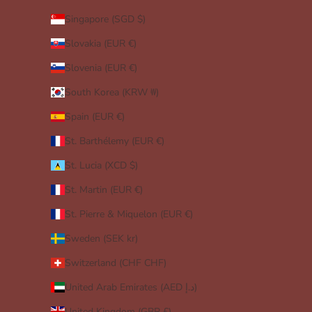
Singapore (SGD $)
Slovakia (EUR €)
Slovenia (EUR €)
South Korea (KRW ₩)
Spain (EUR €)
St. Barthélemy (EUR €)
St. Lucia (XCD $)
St. Martin (EUR €)
St. Pierre & Miquelon (EUR €)
Sweden (SEK kr)
Switzerland (CHF CHF)
United Arab Emirates (AED د.إ)
United Kingdom (GBP £)