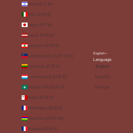
Israel (ILS ₪)
Italy (EUR €)
Japan (JPY ¥)
Latvia (EUR €)
Lebanon (EUR €)
English
Liechtenstein (CHF CHF)
Language
Lithuania (EUR €)
English
Luxembourg (EUR €)
Español
Macao SAR (EUR €)
Français
Malta (EUR €)
Martinique (EUR €)
Mauritius (MUR ₨)
Mayotte (EUR €)