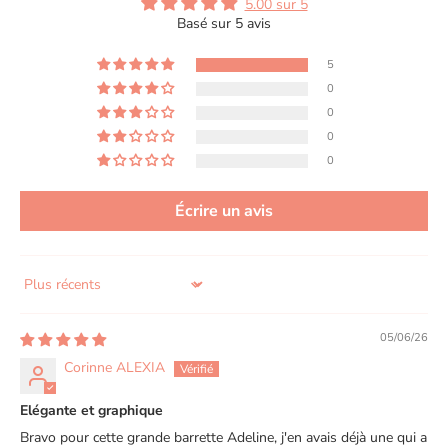
5.00 sur 5
Basé sur 5 avis
5
0
0
0
0
Écrire un avis
Sort by
05/06/26
Corinne ALEXIA
Elégante et graphique
Bravo pour cette grande barrette Adeline, j'en avais déjà une qui a