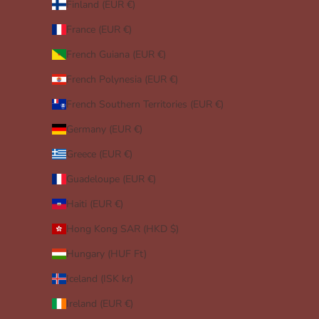
Finland (EUR €)
France (EUR €)
French Guiana (EUR €)
French Polynesia (EUR €)
French Southern Territories (EUR €)
Germany (EUR €)
Greece (EUR €)
Guadeloupe (EUR €)
Haiti (EUR €)
Hong Kong SAR (HKD $)
Hungary (HUF Ft)
Iceland (ISK kr)
Ireland (EUR €)