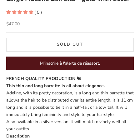
( 5 )
Sale price
$47.00
SOLD OUT
M'inscrire à l'alerte de réassort.
FRENCH QUALITY PRODUCTION 🐔
This thin and long barrette is all about elegance.
Adeline, with its pretty decoration, is a long and thin barrette that
allows the hair to be distributed over its entire length. It is 11 cm
long and it is possible to tie it in a half-tail or a low tail. It will
immediately bring femininity and style to your hairstyle.
Also available in a
silver version
, it will match divinely well all
your outfits.
Description