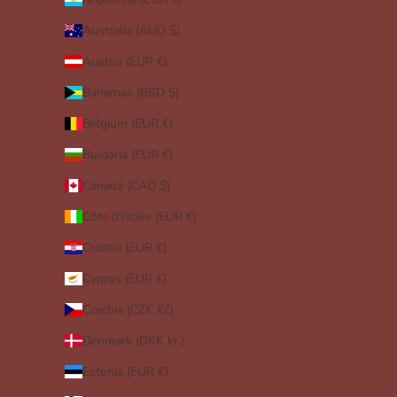
Australia (AUD $)
Austria (EUR €)
Bahamas (BSD $)
Belgium (EUR €)
Bulgaria (EUR €)
Canada (CAD $)
Côte d’Ivoire (EUR €)
Croatia (EUR €)
Cyprus (EUR €)
Czechia (CZK Kč)
Denmark (DKK kr.)
Estonia (EUR €)